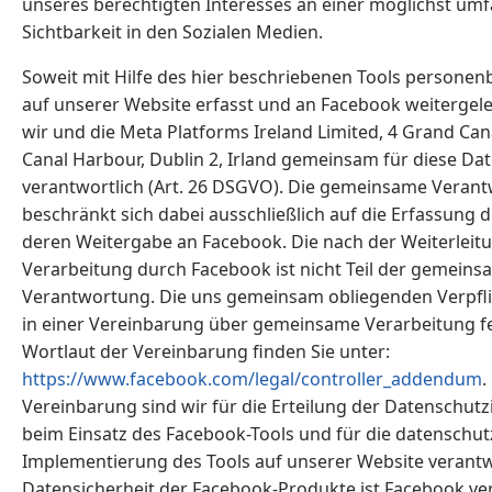
unseres berechtigten Interesses an einer möglichst um
Sichtbarkeit in den Sozialen Medien.
Soweit mit Hilfe des hier beschriebenen Tools persone
auf unserer Website erfasst und an Facebook weitergele
wir und die Meta Platforms Ireland Limited, 4 Grand Ca
Canal Harbour, Dublin 2, Irland gemeinsam für diese Da
verantwortlich (Art. 26 DSGVO). Die gemeinsame Verantw
beschränkt sich dabei ausschließlich auf die Erfassung 
deren Weitergabe an Facebook. Die nach der Weiterleit
Verarbeitung durch Facebook ist nicht Teil der gemein
Verantwortung. Die uns gemeinsam obliegenden Verpf
in einer Vereinbarung über gemeinsame Verarbeitung f
Wortlaut der Vereinbarung finden Sie unter:
https://www.facebook.com/legal/controller_addendum
.
Vereinbarung sind wir für die Erteilung der Datenschut
beim Einsatz des Facebook-Tools und für die datenschutz
Implementierung des Tools auf unserer Website verantwo
Datensicherheit der Facebook-Produkte ist Facebook ver